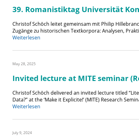
39. Romanistiktag Universität Ko
Christof Schöch leitet gemeinsam mit Philip Hillebran
Zugänge zu historischen Textkorpora: Analysen, Prakti
:
Weiterlesen
39.
Romanistiktag Universität
Konstanz
May 28, 2025
Invited lecture at MITE seminar (R
Christof Schöch delivered an invited lecture titled “
Data?” at the ‘Make it Explicite!’ (MITE) Research Semi
:
Weiterlesen
Invited
lecture
at
July 9, 2024
MITE