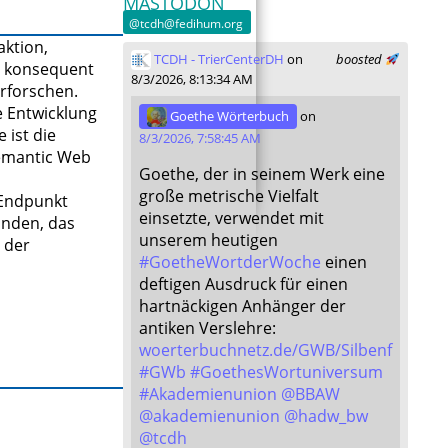
MASTODON
@tcdh@fedihum.org
aktion,
TCDH - TrierCenterDH
on
boosted
n konsequent
8/3/2026, 8:13:34 AM
erforschen.
e Entwicklung
Goethe Wörterbuch
on
ist die
8/3/2026, 7:58:45 AM
Semantic Web
Goethe, der in seinem Werk eine
große metrische Vielfalt
-Endpunkt
einsetzte, verwendet mit
anden, das
unserem heutigen
 der
#
GoetheWortderWoche
einen
deftigen Ausdruck für einen
hartnäckigen Anhänger der
antiken Verslehre:
woerterbuchnetz.de/GWB/Silbenf
#
GWb
#
GoethesWortuniversum
#
Akademienunion
@
BBAW
@
akademienunion
@
hadw_bw
@
tcdh