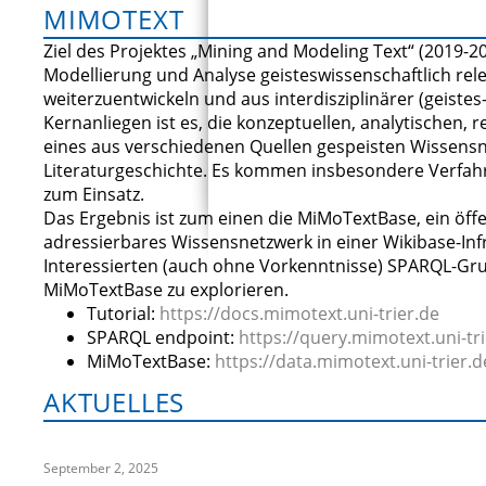
MIMOTEXT
Ziel des Projektes „Mining and Modeling Text“ (2019-20
Modellierung und Analyse geisteswissenschaftlich r
weiterzuentwickeln und aus interdisziplinärer (geistes
Kernanliegen ist es, die konzeptuellen, analytischen,
eines aus verschiedenen Quellen gespeisten Wissens
Literaturgeschichte. Es kommen insbesondere Verfah
zum Einsatz.
Das Ergebnis ist zum einen die MiMoTextBase, ein öf
adressierbares Wissensnetzwerk in einer Wikibase-Infr
Interessierten (auch ohne Vorkenntnisse) SPARQL-Grun
MiMoTextBase zu explorieren.
Tutorial:
https://docs.mimotext.uni-trier.de
SPARQL endpoint:
https://query.mimotext.uni-tri
MiMoTextBase:
https://data.mimotext.uni-trier.d
AKTUELLES
September 2, 2025