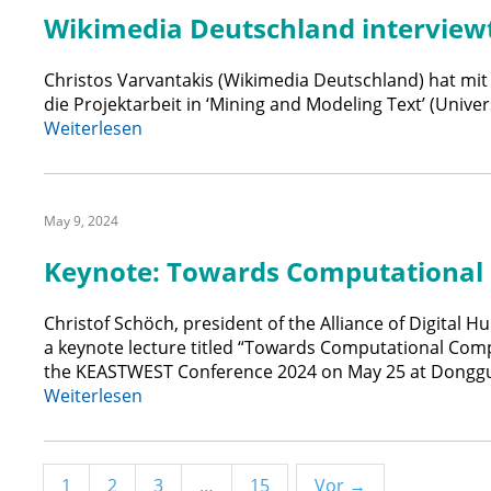
seminar
Wikimedia Deutschland interview
(Rome,
Italy)
Christos Varvantakis (Wikimedia Deutschland) hat mit
die Projektarbeit in ‘Mining and Modeling Text’ (Univers
:
Weiterlesen
Wikimedia
Deutschland
interviewt
May 9, 2024
‘MiMoText’
Keynote: Towards Computational C
Christof Schöch, president of the Alliance of Digital H
a keynote lecture titled “Towards Computational Compa
the KEASTWEST Conference 2024 on May 25 at Dongguk 
:
Weiterlesen
Keynote:
Towards
Computational
1
2
3
…
15
Vor →