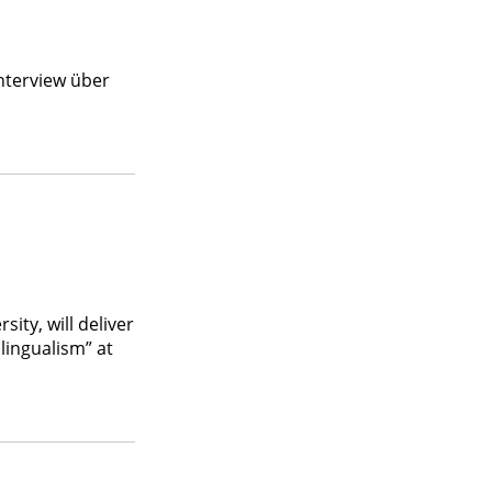
nterview über
ity, will deliver
lingualism” at